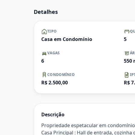
Ampliar
Detalhes
TIPO
QU
Casa em Condomínio
5
VAGAS
ÁR
6
550
CONDOMÍNIO
IP
R$ 2.500,00
R$ 7
Descrição
Propriedade espetacular em condomínio 
Casa Principal : Hall de entrada, cozinh