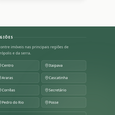
GIÕES
ontre imóveis nas principais regiões de
rópolis e da serra.
Centro
Itaipava
Araras
Cascatinha
Corrêas
Secretário
Pedro do Rio
Posse