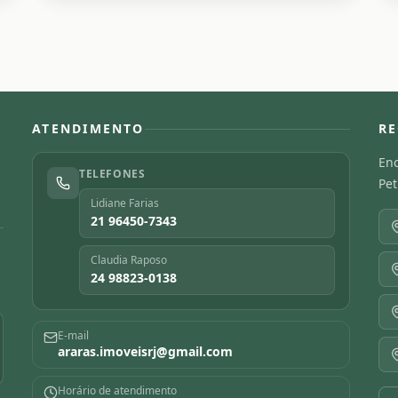
ATENDIMENTO
RE
Enc
TELEFONES
Pet
Lidiane Farias
21 96450-7343
Claudia Raposo
24 98823-0138
E-mail
araras.imoveisrj@gmail.com
Horário de atendimento