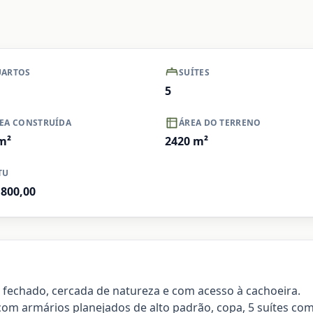
+ Ver mais
Ampliar
ARTOS
SUÍTES
5
EA CONSTRUÍDA
ÁREA DO TERRENO
m²
2420
m²
TU
.800,00
fechado, cercada de natureza e com acesso à cachoeira.
a com armários planejados de alto padrão, copa, 5 suítes c