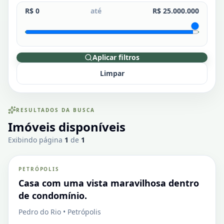
R$ 0
até
R$ 25.000.000
Aplicar filtros
Limpar
RESULTADOS DA BUSCA
Imóveis disponíveis
Pedro do Rio
Exibindo página
1
de
1
PETRÓPOLIS
VENDA
Casa em Condomínio
Casa com uma vista maravilhosa dentro
de condomínio.
Pedro do Rio • Petrópolis