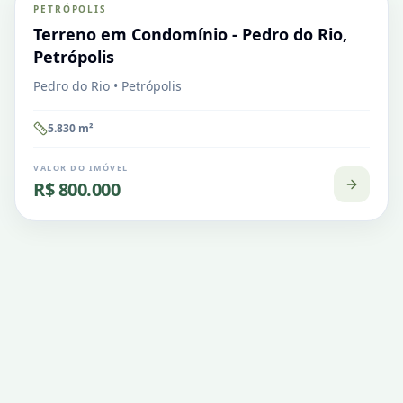
PETRÓPOLIS
VENDA
Terreno em Condomínio
Terreno em Condomínio - Pedro do Rio,
Petrópolis
Pedro do Rio • Petrópolis
5.830
m²
VALOR DO IMÓVEL
R$ 800.000