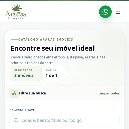
CATÁLOGO ARARAS IMÓVEIS
Encontre seu imóvel ideal
Imóveis selecionados em Petrópolis, Itaipava, Araras e nas
principais regiões da serra.
RESULTADOS
PÁGINA
3
imóveis
1
de
1
Filtre sua busca
Limpar todos
PALAVRA-CHAVE