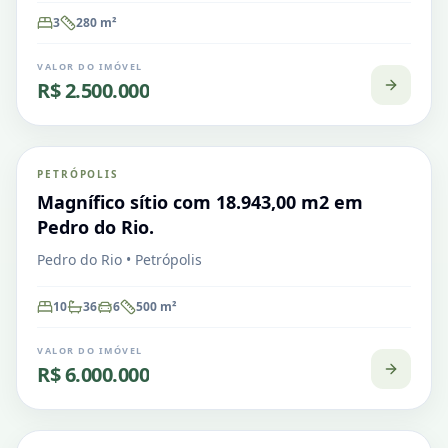
3
280
m²
VALOR DO IMÓVEL
R$ 2.500.000
Pedro do Rio
PETRÓPOLIS
VENDA
Magnífico sítio com 18.943,00 m2 em
Pedro do Rio.
Pedro do Rio • Petrópolis
10
36
6
500
m²
VALOR DO IMÓVEL
R$ 6.000.000
Pedro do Rio