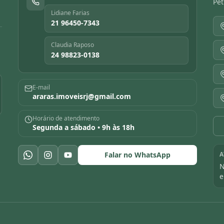
Pet
Lidiane Farias
21 96450-7343
Claudia Raposo
24 98823-0138
E-mail
araras.imoveisrj@gmail.com
Horário de atendimento
Segunda a sábado • 9h às 18h
Falar no WhatsApp
A
N
e