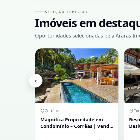
SELEÇÃO ESPECIAL
Imóveis em destaq
Oportunidades selecionadas pela Araras Imóv
‹
Corrêas
Cor
Magnífica Propriedade em
Resi
Condomínio – Corrêas | Venda
Des
e Locação