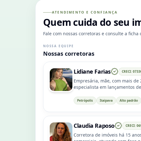
ATENDIMENTO E CONFIANÇA
Quem cuida do seu i
Fale com nossas corretoras e consulte a ficha 
NOSSA EQUIPE
Nossas corretoras
Lidiane Farias
CRECI: 0733
Empresária, mãe, com mais de 2
especialista em lançamentos de
completa de processos. Construi
credibilidade e resultados cons
Petrópolis
Itaipava
Alto padrão
Claudia Raposo
CRECI: 06
Corretora de imóveis há 15 ano