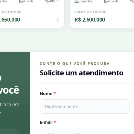
artos
4
banh.
480
m²
3
quartos
4
banh.
R DO IMÓVEL
VALOR DO IMÓVEL
.650.000
R$ 2.600.000
CONTE O QUE VOCÊ PROCURA
Solicite um atendimento
o
você
Nome
*
ntrará em
s
E-mail
*