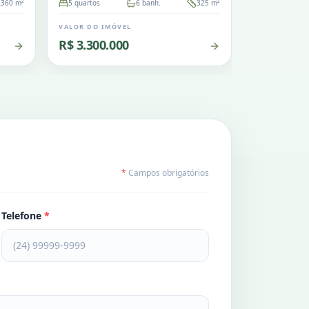
360
m²
5
quartos
6
banh.
325
m²
4
quartos
VALOR DO IMÓVEL
VALOR DO IM
R$ 3.300.000
R$ 4.500.
*
Campos obrigatórios
Telefone
*