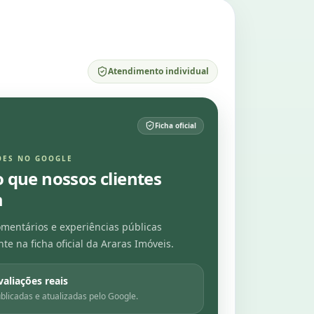
Atendimento individual
Ficha oficial
ÕES NO GOOGLE
o que nossos clientes
m
mentários e experiências públicas
te na ficha oficial da Araras Imóveis.
valiações reais
blicadas e atualizadas pelo Google.