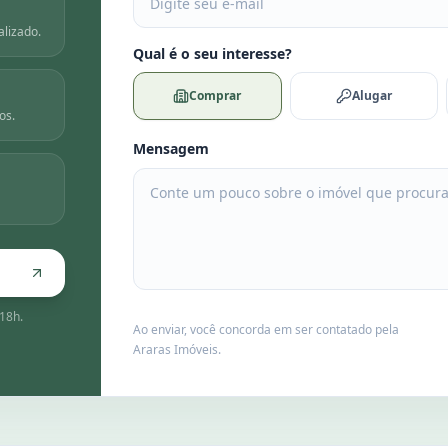
lizado.
Qual é o seu interesse?
Comprar
Alugar
os.
Mensagem
18h.
Ao enviar, você concorda em ser contatado pela
Araras Imóveis.