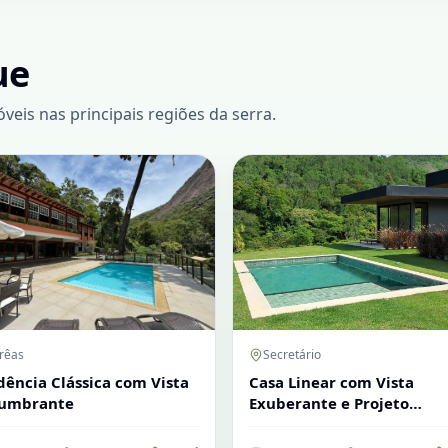
ue
eis nas principais regiões da serra.
rêas
Secretário
dência Clássica com Vista
Casa Linear com Vista
lumbrante
Exuberante e Projeto
Contemporâneo