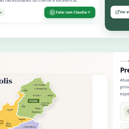
s necessidades do cliente e excelência.
Ver a
Falar com
Claudia
ão
Pr
Atua
prin
espe