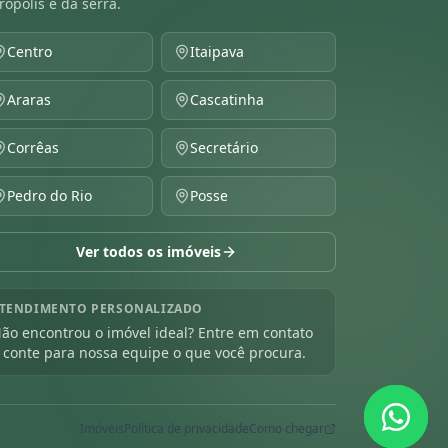
rópolis e da serra.
Centro
Itaipava
Araras
Cascatinha
Corrêas
Secretário
Pedro do Rio
Posse
Ver todos os imóveis
TENDIMENTO PERSONALIZADO
ão encontrou o imóvel ideal? Entre em contato
 conte para nossa equipe o que você procura.
Imóveis
Política de privacidade
Como chegar