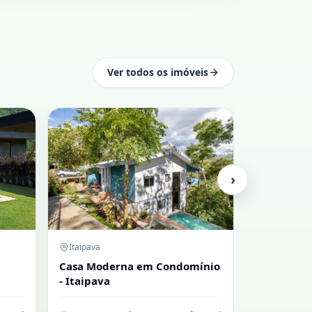
Ver todos os imóveis
›
Itaipava
Itaipava
Casa Moderna em Condomínio
Residênci
- Itaipava
em Condom
Padrão – I