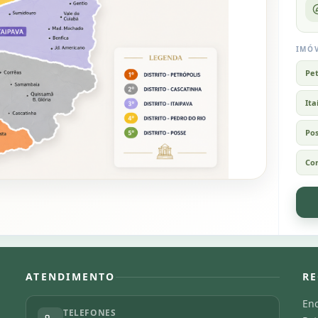
IMÓV
Pet
Ita
Po
Co
ATENDIMENTO
RE
Enc
TELEFONES