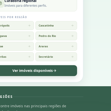
Curadoria regional
Imóveis para diferentes perfis.
EIS POR REGIÃO
rópolis
Cascatinha
ipava
Pedro do Rio
sse
Araras
rrêas
Secretário
Ver imóveis disponíveis
GIÕES
ontre imóveis nas principais regiões de