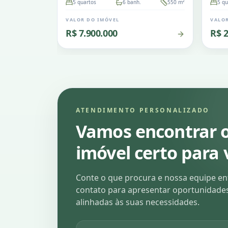
5
quartos
6
banh.
550
m²
5
qu
VALOR DO IMÓVEL
VALO
R$ 7.900.000
R$ 2
ATENDIMENTO PERSONALIZADO
Vamos encontrar 
imóvel certo para 
Conte o que procura e nossa equipe e
contato para apresentar oportunidade
alinhadas às suas necessidades.