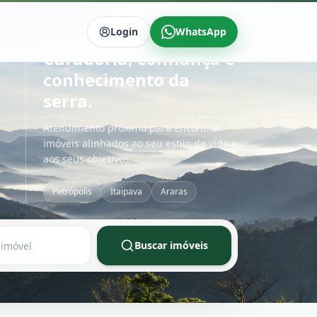
Login
WhatsApp
ARARAS IMÓVEIS
Curadoria, confiança e
conhecimento da
serra.
Atendimento próximo para encontrar
imóveis alinhados ao seu estilo de vida e
aos seus objetivos.
Petrópolis
Itaipava
Araras
Buscar imóveis