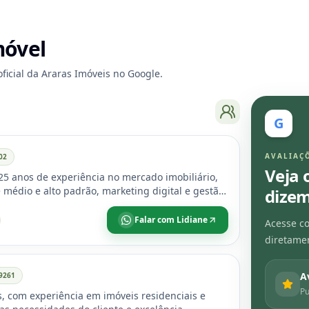
móvel
oficial da Araras Imóveis no Google.
G
AVALIAÇ
02
Veja 
5 anos de experiência no mercado imobiliário,
 médio e alto padrão, marketing digital e gestão
dize
u uma trajetória sólida pautada na excelência,
istentes.
Falar com
Lidiane
Acesse co
diretamen
A
9261
Pu
s, com experiência em imóveis residenciais e