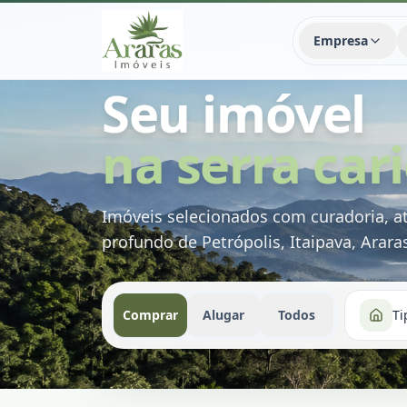
Empresa
PETRÓPOLIS E REGIÃO
Seu imóvel
na serra car
Imóveis selecionados com curadoria, 
profundo de Petrópolis, Itaipava, Araras
Comprar
Alugar
Todos
Ti