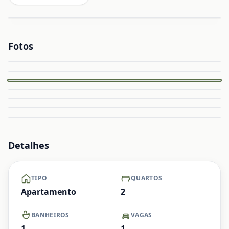
Fotos
Capa
Ampliar
Ampliar
Ampliar
Ampliar
Ampliar
Ampliar
+ Ver mais
Detalhes
TIPO
QUARTOS
Apartamento
2
BANHEIROS
VAGAS
1
1