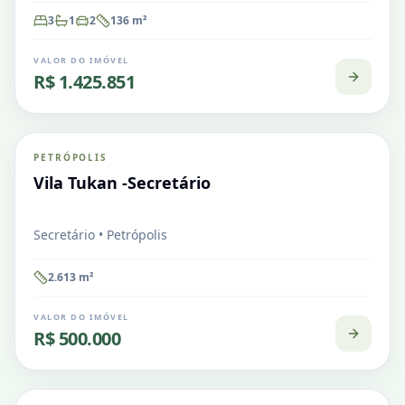
3
1
2
136
m²
VALOR DO IMÓVEL
R$ 1.425.851
Secretário
PETRÓPOLIS
VENDA
Terreno em Condomínio
Vila Tukan -Secretário
Secretário • Petrópolis
2.613
m²
VALOR DO IMÓVEL
R$ 500.000
Secretário