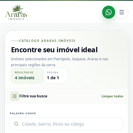
CATÁLOGO ARARAS IMÓVEIS
Encontre seu imóvel ideal
Imóveis selecionados em Petrópolis, Itaipava, Araras e nas
principais regiões da serra.
RESULTADOS
PÁGINA
4
imóveis
1
de
1
Filtre sua busca
Limpar todos
PALAVRA-CHAVE