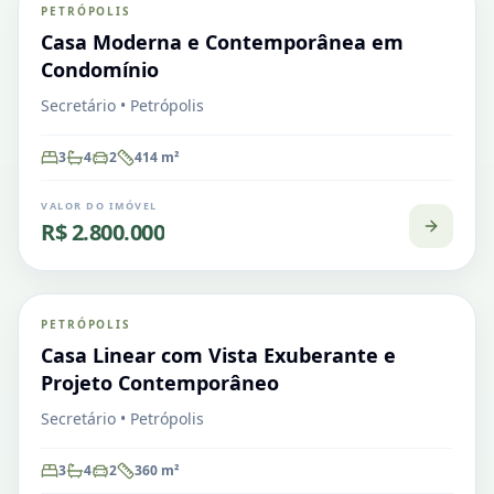
PETRÓPOLIS
VENDA
Casa em Condomínio
Casa Moderna e Contemporânea em
Condomínio
Secretário • Petrópolis
3
4
2
414
m²
VALOR DO IMÓVEL
R$ 2.800.000
Secretário
PETRÓPOLIS
VENDA
Casa em Condomínio
Casa Linear com Vista Exuberante e
Projeto Contemporâneo
Secretário • Petrópolis
3
4
2
360
m²