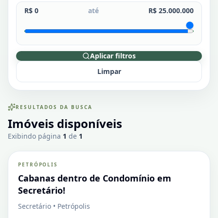
R$ 0
até
R$ 25.000.000
Aplicar filtros
Limpar
RESULTADOS DA BUSCA
Imóveis disponíveis
Secretário
Exibindo página
1
de
1
PETRÓPOLIS
VENDA
Casa em Condomínio
Cabanas dentro de Condomínio em
Secretário!
Secretário • Petrópolis