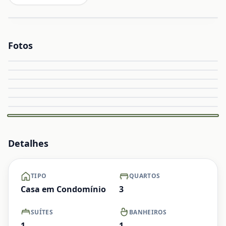
Fotos
Ampliar
Ampliar
Ampliar
Ampliar
Capa
Ampliar
Ampliar
Ampliar
Detalhes
TIPO
QUARTOS
Casa em Condomínio
3
SUÍTES
BANHEIROS
1
1