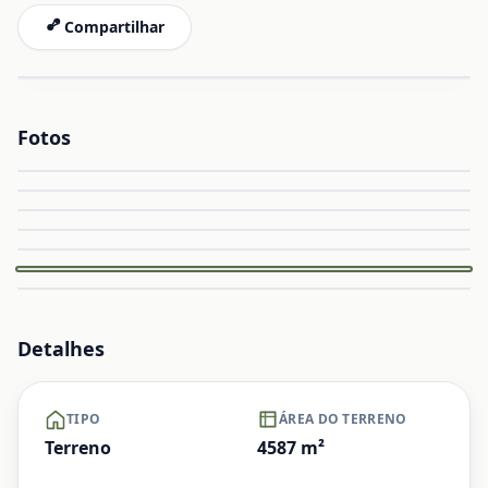
Compartilhar
Fotos
Ampliar
Ampliar
Ampliar
Capa
Ampliar
Ampliar
Ampliar
+ Ver mais
Detalhes
TIPO
ÁREA DO TERRENO
Terreno
4587
m²