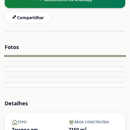
Compartilhar
Fotos
Capa
Ampliar
Ampliar
Ampliar
Ampliar
Ampliar
Ampliar
+ Ver mais
Detalhes
TIPO
ÁREA CONSTRUÍDA
Terreno em
7150
m²