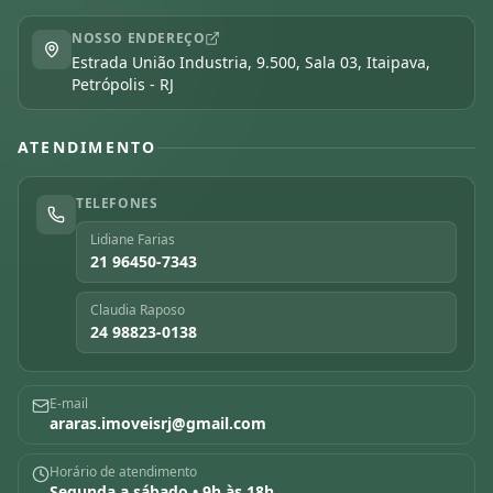
NOSSO ENDEREÇO
Estrada União Industria, 9.500, Sala 03, Itaipava,
Petrópolis - RJ
ATENDIMENTO
TELEFONES
Lidiane Farias
21 96450-7343
Claudia Raposo
24 98823-0138
E-mail
araras.imoveisrj@gmail.com
Horário de atendimento
Segunda a sábado • 9h às 18h