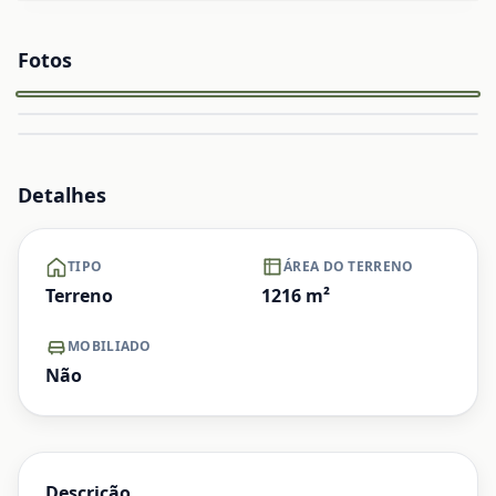
Fotos
Capa
Ampliar
Ampliar
Ampliar
Detalhes
TIPO
ÁREA DO TERRENO
Terreno
1216
m²
MOBILIADO
Não
Descrição