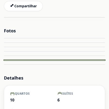
Compartilhar
Fotos
Ampliar
Ampliar
Ampliar
Capa
Ampliar
Ampliar
Ampliar
+ Ver mais
Detalhes
QUARTOS
SUÍTES
10
6