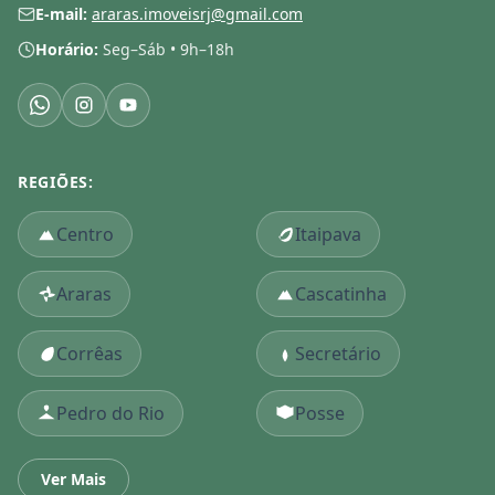
E-mail:
araras.imoveisrj@gmail.com
Horário:
Seg–Sáb • 9h–18h
REGIÕES:
Centro
Itaipava
Araras
Cascatinha
Corrêas
Secretário
Pedro do Rio
Posse
Ver Mais