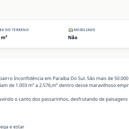
+ Ver mais
Ampliar
EA DO TERRENO
MOBILIADO
m²
Não
bairro Inconfidência em Paraíba Do Sul. São mais de 50.000
riam de 1.003 m² a 2.576,m² dentro desse maravilhoso emp
ouvindo o canto dos passarinhos, desfrutando de paisagens
dega e estar