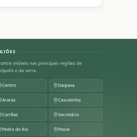
GIÕES
ontre imóveis nas principais regiões de
rópolis e da serra.
Centro
Itaipava
Araras
Cascatinha
Corrêas
Secretário
Pedro do Rio
Posse