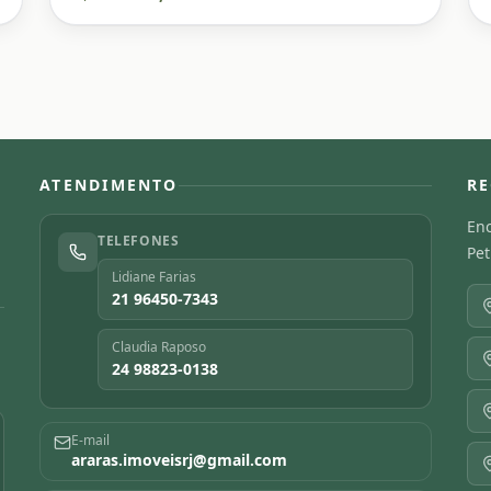
ATENDIMENTO
RE
Enc
TELEFONES
Pet
Lidiane Farias
21 96450-7343
Claudia Raposo
24 98823-0138
E-mail
araras.imoveisrj@gmail.com