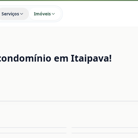
Serviços
Imóveis
condomínio em Itaipava!
Ampliar
A