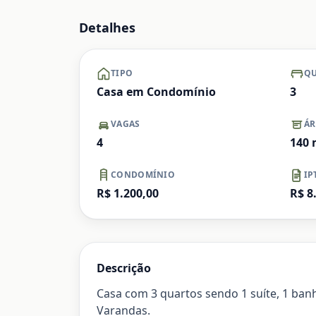
Ampliar
Detalhes
TIPO
QU
Casa em Condomínio
3
VAGAS
ÁR
4
140
CONDOMÍNIO
IP
R$ 1.200,00
R$ 8
Descrição
Casa com 3 quartos sendo 1 suíte, 1 banhe
Varandas.