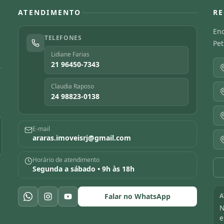
ATENDIMENTO
RE
Enc
TELEFONES
Pet
Lidiane Farias
21 96450-7343
Claudia Raposo
24 98823-0138
E-mail
araras.imoveisrj@gmail.com
Horário de atendimento
Segunda a sábado • 9h às 18h
Falar no WhatsApp
A
N
e