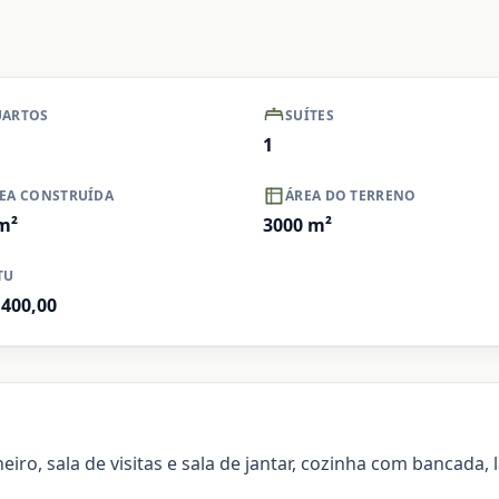
+ Ver mais
Ampliar
ARTOS
SUÍTES
1
EA CONSTRUÍDA
ÁREA DO TERRENO
m²
3000
m²
TU
.400,00
iro, sala de visitas e sala de jantar, cozinha com bancada,