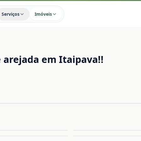
Serviços
Imóveis
 arejada em Itaipava!!
Ampliar
A