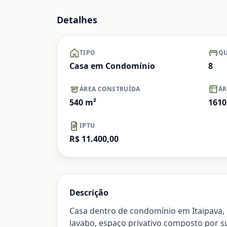
Ampliar
Detalhes
TIPO
QU
Casa em Condomínio
8
ÁREA CONSTRUÍDA
ÁR
540
m²
1610
IPTU
R$ 11.400,00
Descrição
Casa dentro de condomínio em Itaipava, c
lavabo, espaço privativo composto por su