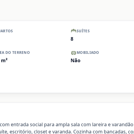
+ Ver mais
Ampliar
ARTOS
SUÍTES
8
EA DO TERRENO
MOBILIADO
m²
Não
om entrada social para ampla sala com lareira e varandão co
íte, escritório, closet e varanda. Cozinha com bancadas, co