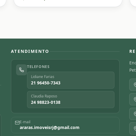
ATENDIMENTO
RE
Enc
TELEFONES
Pet
Lidiane Farias
21 96450-7343
Claudia Raposo
24 98823-0138
E-mail
araras.imoveisrj@gmail.com