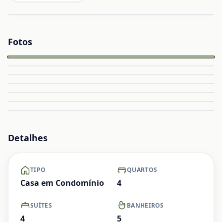
Fotos
Capa
Ampliar
Ampliar
Ampliar
Ampliar
Ampliar
Ampliar
+ Ver mais
Detalhes
TIPO
QUARTOS
Casa em Condomínio
4
SUÍTES
BANHEIROS
4
5