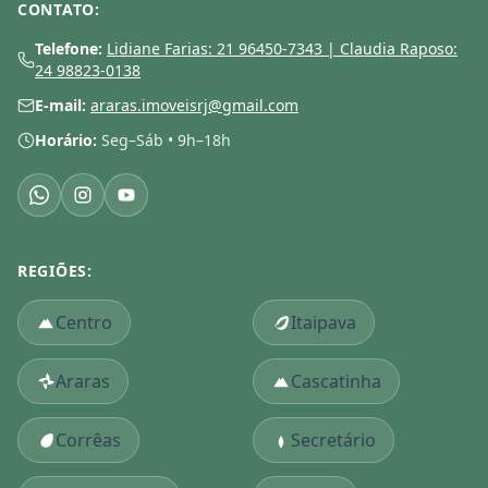
CONTATO:
Telefone:
Lidiane Farias: 21 96450-7343 | Claudia Raposo:
24 98823-0138
E-mail:
araras.imoveisrj@gmail.com
Horário:
Seg–Sáb • 9h–18h
REGIÕES:
Centro
Itaipava
Araras
Cascatinha
Corrêas
Secretário