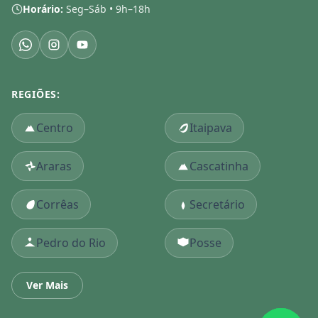
Horário:
Seg–Sáb • 9h–18h
REGIÕES:
Centro
Itaipava
Araras
Cascatinha
Corrêas
Secretário
Pedro do Rio
Posse
Ver Mais