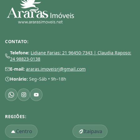
CONTATO:
Telefone:
Lidiane Farias: 21 96450-7343 | Claudia Raposo:
24 98823-0138
E-mail:
araras.imoveisrj@gmail.com
Horário:
Seg–Sáb • 9h–18h
REGIÕES:
Centro
Itaipava