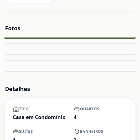
Fotos
Capa
Ampliar
Ampliar
Ampliar
Ampliar
Ampliar
Ampliar
+ Ver mais
Detalhes
TIPO
QUARTOS
Casa em Condomínio
4
SUÍTES
BANHEIROS
4
2