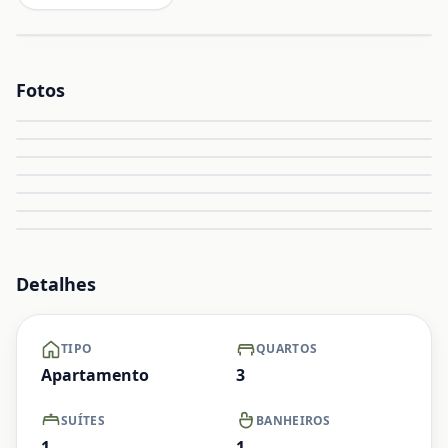
Fotos
Ampliar
Ampliar
Ampliar
Ampliar
Ampliar
Ampliar
+ Ver mais
Detalhes
TIPO
QUARTOS
Apartamento
3
SUÍTES
BANHEIROS
1
1