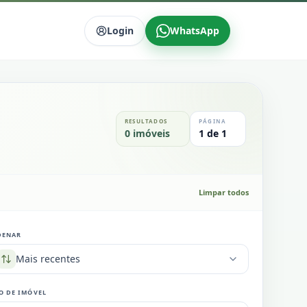
Login
WhatsApp
RESULTADOS
PÁGINA
0
imóveis
1
de
1
Limpar todos
DENAR
Mais recentes
O DE IMÓVEL